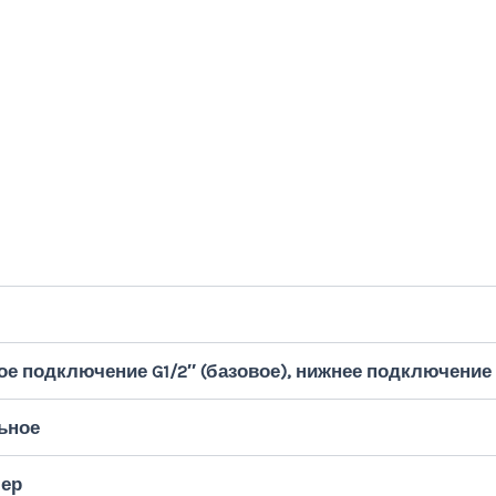
е подключение G1/2″ (базовое), нижнее подключение G
ьное
ер