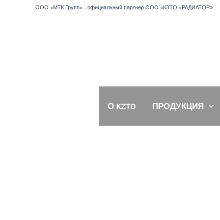
Перейти
»
ООО «МТК Групп» - официальный партнер ООО «КЗТО «РАДИАТОР
к
содержимому
О KZTO
ПРОДУКЦИЯ