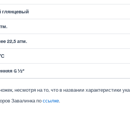
 глянцевый
атм.
ее 22,5 атм.
°С
енняя G ½”
ожек, несмотря на то, что в названии характеристики ука
оров Завалинка по
ссылке
.