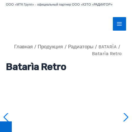
Перейти
»
ООО «МТК Групп» - официальный партнер ООО «КЗТО «РАДИАТОР
к
содержимому
Mai
Men
Главная
Продукция
Радиаторы
BATARÌA
Batarìa Retro
Batarìa Retro