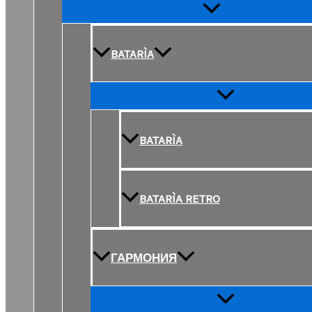
Переключатель
меню
BATARÌA
Переключатель
меню
BATARÌA
BATARÌA RETRO
ГАРМОНИЯ
Переключатель
меню