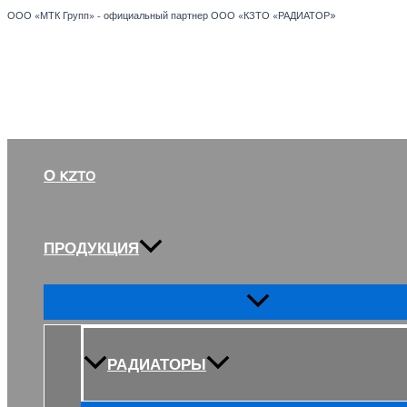
»
Перейти
ООО «МТК Групп» - официальный партнер ООО «КЗТО «РАДИАТОР
к
содержимому
О KZTO
ПРОДУКЦИЯ
Переключатель
меню
РАДИАТОРЫ