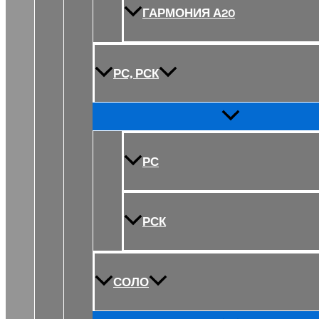
ГАРМОНИЯ А20
РС, РСК
Переключатель
меню
РС
РСК
СОЛО