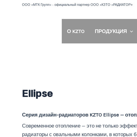
Перейти
»
ООО «МТК Групп» - официальный партнер ООО «КЗТО «РАДИАТОР
к
содержимому
О KZTO
ПРОДУКЦИЯ
Ellipse
Серия дизайн-радиаторов KZTO Ellipse — ото
Современное отопление — это не только эффект
радиаторы с овальными колонками, в которых б