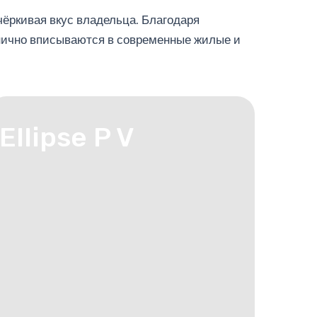
дчёркивая вкус владельца. Благодаря
онично вписываются в современные жилые и
Ellipse P V