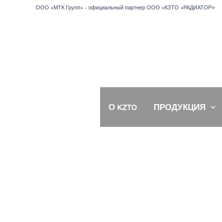
Перейти
»
ООО «МТК Групп» - официальный партнер ООО «КЗТО «РАДИАТОР
к
содержимому
О KZTO
ПРОДУКЦИЯ